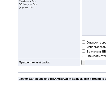
Смайлики Вкл.
BB Код
это Вкл.
[img] код Вкл.
Отключить см
Использовать
Выключить BB
Отсылать отве
Прекрепленный файл:
Форум Балашовского ВВАУЛ(ВАИ)
»
Выпускники
» Новая те