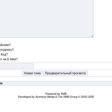
айлики?
 подпись?
 Код?
т на E-Mail?
ма
Powered by XMB
Developed by
Aventure Media
&
The XMB Group
© 2002-2005