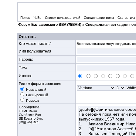
Поиск
ЧаВо
Список пользователей
Сегодняшние темы
Статистика
Форум Балашовского ВВАУЛ(ВАИ)
»
Специальная ветка для пои
Ответить
Кто может писать?
Все пользователи могут создавать но
Имя пользователя
Пароль:
Тема:
Иконка:
Режим форматирования:
Нормальный
Расширенный
Помощь
Сообщение:
HTML Выкл.
Смайлики Вкл.
BB Код
это Вкл.
[img] код Вкл.