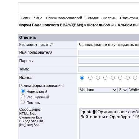
Поиск
ЧаВо
Список пользователей
Сегодняшние темы
Статистика
Форум Балашовского ВВАУЛ(ВАИ)
»
Фотоальбомы
»
Альбом вып
Ответить
Кто может писать?
Все пользователи могут создавать но
Имя пользователя
Пароль:
Тема:
Иконка:
Режим форматирования:
Нормальный
Расширенный
Помощь
Сообщение:
HTML Вкл.
Смайлики Вкл.
BB Код
это Вкл.
[img] код Вкл.