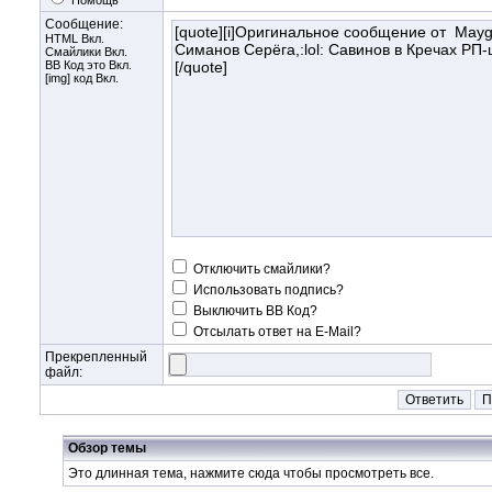
Помощь
Сообщение:
HTML Вкл.
Смайлики Вкл.
BB Код
это Вкл.
[img] код Вкл.
Отключить смайлики?
Использовать подпись?
Выключить BB Код?
Отсылать ответ на E-Mail?
Прекрепленный
файл:
Обзор темы
Это длинная тема, нажмите
сюда
чтобы просмотреть все.