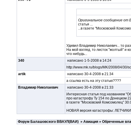
Оригинальное сообщение от 
статья ...
...в газете "Московский Комсомол
Удивил Владимир Николаевич... то раз
На мой взгляд, то листок "жолтый" и к
что нибудь...
340
написано 1-5-2008 в 14:24
http://www.mk.ru/blogs/MK/2008/04/30/so
artik
написано 30-4-2008 в 21:34
а ссылка есть на эту статью????
Владимир Николаевич
написано 30-4-2008 в 21:33
Интересная статья под названием "О
про катастрофу Ту 154 по Донецком 22
в газете "Московский Комсомолец" 30.04.2
НОВАЯ версия катастрофы: ЛЕТЧИКИ 
Форум Балашовского ВВАУЛ(ВАИ)
»
Авиация
»
Обреченные вл