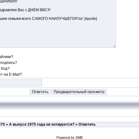
айлики?
 подпись?
 Код?
т на E-Mail?
975
»
А выпуск 1975 года не котируется?
» Ответить
Powered by XMB