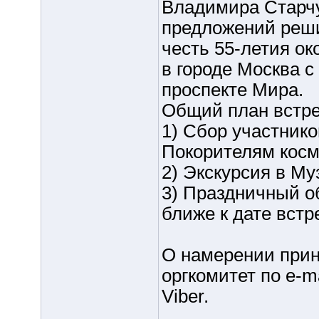
Владимира Старчу
предложений реши
честь 55-летия ок
в городе Москва 
проспекте Мира.
Общий план встре
1) Сбор участник
Покорителям космо
2) Экскурсия в Му
3) Праздничный об
ближе к дате встре
О намерении прин
оргкомитет по е-m
Viber.