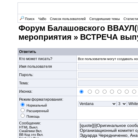
Поиск
ЧаВо
Список пользователей
Сегодняшние темы
Статисти
Форум Балашовского ВВАУЛ(
мероприятия
»
ВСТРЕЧА выпу
Ответить
Кто может писать?
Все пользователи могут создавать но
Имя пользователя
Пароль:
Тема:
Иконка:
Режим форматирования:
Нормальный
Расширенный
Помощь
Сообщение:
HTML Выкл.
Смайлики Вкл.
BB Код
это Вкл.