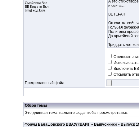
Смайлики Вкл.
BB Код
это Вкл.
[img] код Вкл.
Отключить см
Использовать
Выключить BB
Отсылать отве
Прекрепленный файл:
Обзор темы
Это длинная тема, нажмите
сюда
чтобы просмотреть все.
Форум Балашовского ВВАУЛ(ВАИ)
»
Выпускники
»
Выпуск 1