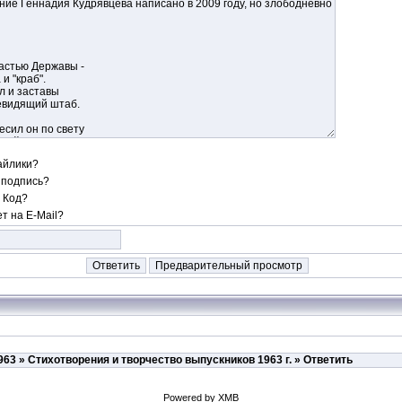
айлики?
 подпись?
 Код?
т на E-Mail?
963
»
Стихотворения и творчество выпускников 1963 г.
» Ответить
Powered by XMB