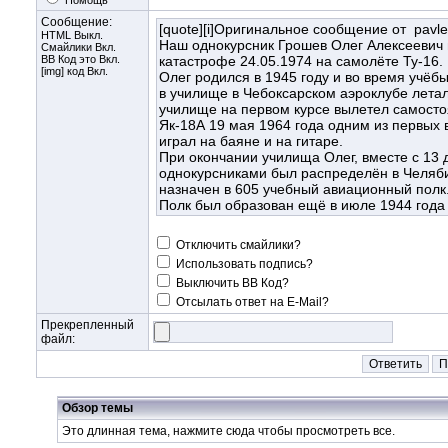
Помощь
Сообщение:
HTML Выкл.
Смайлики Вкл.
BB Код
это Вкл.
[img] код Вкл.
Отключить смайлики?
Использовать подпись?
Выключить BB Код?
Отсылать ответ на E-Mail?
Прекрепленный
файл:
Обзор темы
Это длинная тема, нажмите
сюда
чтобы просмотреть все.