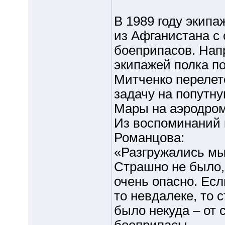
В 1989 году экипа
из Афганистана с
боеприпасов. Напр
экипажей полка п
Митченко перелет
задачу на попутн
Мары на аэродро
Из воспоминаний 
Романцова:
«Разгружались мы
Страшно не было,
очень опасно. Есл
то невдалеке, то 
было некуда – от 