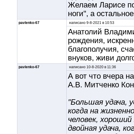
Желаем Ларисе по
ноги", а остально
pavlenko-67
написано 9-8-2021 в 10:53
Анатолий Владими
рождения, искрен
благополучия, сча
внуков, живи долг
pavlenko-67
написано 10-8-2020 в 11:36
А вот что вчера 
А.В. Митченко Кон
"Большая удача, 
когда на жизненн
человек, хороший
двойная удача, к