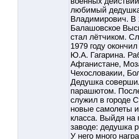
военных действий
любимый дедушка.
Владимирович. В 1
Балашовское Выс
стал лётчиком. С
1979 году окончи
Ю.А. Гагарина. Ра
Афганистане, Моз
Чехословакии, Бо
Дедушка совершил
парашютом. После
служил в городе С
новые самолеты и
класса. Выйдя на 
заводе: дедушка 
У него много нагр