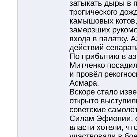
затыкать дыры в п
тропического дожд
камышовых котов,
замерзших рукомо
входа в палатку. 
действий сепарат
По прибытию в аэ
Митченко посадил
и провёл рекогнос
Асмара.
Вскоре стало изве
открыто выступили
советские самолё
Силам Эфиопии, о
власти хотели, чт
участвовали в бо