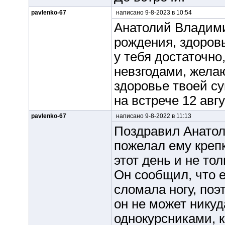
pavlenko-67
написано 9-8-2023 в 10:54
Анатолий Владими
рождения, здоров
у тебя достаточн
невзгодами, жела
здоровье твоей су
на встрече 12 авгу
pavlenko-67
написано 9-8-2022 в 11:13
Поздравил Анатол
пожелал ему крепк
этот день и не тол
Он сообщил, что е
сломала ногу, поэ
он не может никуд
однокурсниками, к