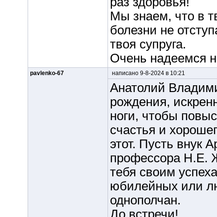
раз здоровья!
Мы знаем, что в 
болезни не отступ
твоя супруга.
Очень надеемся на
pavlenko-67
написано 9-8-2024 в 10:21
Анатолий Владими
рождения, искрен
ноги, чтобы повыс
счастья и хорошег
этот. Пусть внук 
профессора Н.Е. Ж
тебя своим успеха
юбилейных или лю
однополчан.
До встречи!