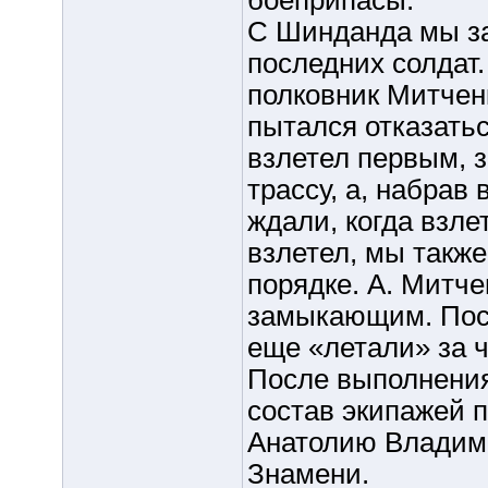
боеприпасы.
С Шинданда мы за
последних солдат
полковник Митченк
пытался отказатьс
взлетел первым, з
трассу, а, набрав
ждали, когда взле
взлетел, мы такж
порядке. А. Митче
замыкающим. Посл
еще «летали» за ч
После выполнения
состав экипажей 
Анатолию Владими
Знамени.