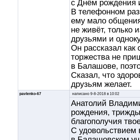
с Днём рождения 
В телефонном разг
ему мало общения
не живёт, только 
друзьями и однок
Он рассказал как 
торжества не при
в Балашове, поэт
Сказал, что здоров
друзьям желает.
pavlenko-67
написано 9-8-2018 в 10:02
Анатолий Владими
рождения, трижды
благополучия тво
С удовольствием 
в Балашовском уч