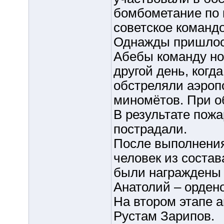
бомбометание по 
советское командо
Однажды пришлось
Абебы команду но
другой день, когд
обстреляли аэроп
миномётов. При об
В результате пожа
пострадали.
После выполнения
человек из соста
были награждены 
Анатолий – орден
На втором этапе 
Рустам Зарипов.