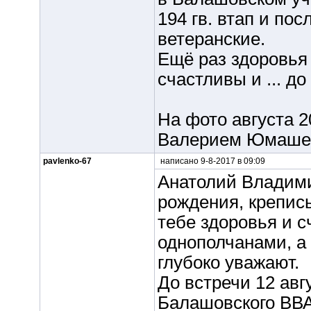
194 гв. втап и п
ветеранские.
Ещё раз здоровья 
счастливы и ... до
На фото августа 2
Валерием Юмаше
pavlenko-67
написано 9-8-2017 в 09:09
Анатолий Владими
рождения, крепис
тебе здоровья и с
однополчанами, а 
глубоко уважают.
До встречи 12 авг
Балашовского ВВ