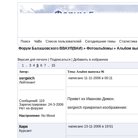
Поиск
ЧаВо
Список пользователей
Сегодняшние темы
Статистика
Форум Балашовского ВВАУЛ(ВАИ)
»
Фотоальбомы
» Альбом вы
Версия для печати
|
Подписаться
|
Добавить в избранное
1
..
3
4
5
6
7
..
15
Автор:
Тема: Альбом выпуска 96
sergeich
написано 11-11-2006 в 00:11
Лейтенант
Привет из Иваново.Димон.
Сообщений: 119
Зарегистрирован: 24-3-2006
sergeich прикрепил изображение:
Нет на форуме
Настроение:
No Mood
Киря
написано 13-11-2006 в 19:51
Курсант