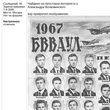
Найдено на просторах интернета у
Сообщений: 40
Зарегистрирован:
Александра Волковинского
7-9-2005
Место: Москва
kap прикрепил изображение:
Нет на форуме
Настроение:
отличное