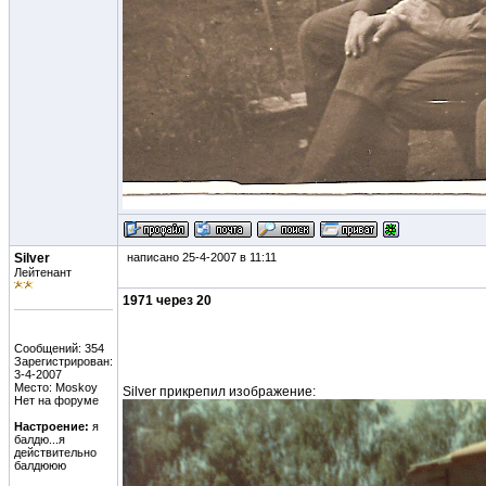
Silver
написано 25-4-2007 в 11:11
Лейтенант
1971 через 20
Сообщений: 354
Зарегистрирован:
3-4-2007
Место: Moskoy
Silver прикрепил изображение:
Нет на форуме
Настроение:
я
балдю...я
действительно
балдююю