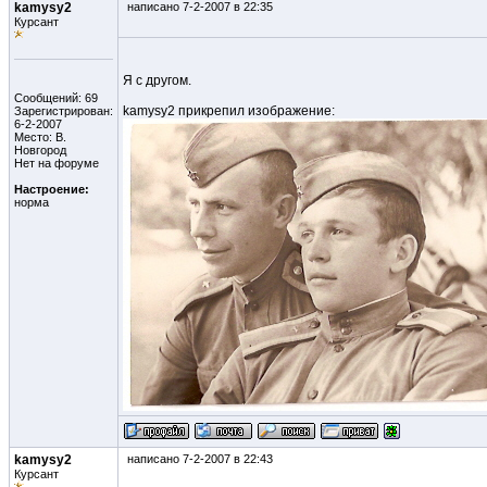
kamysy2
написано 7-2-2007 в 22:35
Курсант
Я с другом.
Сообщений: 69
kamysy2 прикрепил изображение:
Зарегистрирован:
6-2-2007
Место: В.
Новгород
Нет на форуме
Настроение:
норма
kamysy2
написано 7-2-2007 в 22:43
Курсант