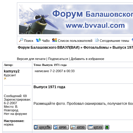
Поиск
ЧаВо
Список пользователей
Сегодняшние темы
Форум Балашовского ВВАУЛ(ВАИ)
»
Фотоальбомы
» Выпуск 197
Версия для печати
|
Подписаться
|
Добавить в избранное
Автор:
Тема: Выпуск 1971 года
kamysy2
написано 7-2-2007 в 00:33
Курсант
Выпуск 1971 года
Сообщений: 69
Зарегистрирован:
6-2-2007
Размещайте фото. Пробовал сканировать, получается бол
Место: В.
Новгород
Нет на форуме
Настроение:
норма