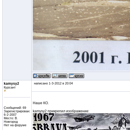
kamysy2
написано 1-3-2012 в 20:04
Курсант
Наше КО.
Сообщений: 69
kamysy2 прикрепил изображение:
Зарегистрирован:
6-2-2007
Место: В.
Новгород
Нет на форуме