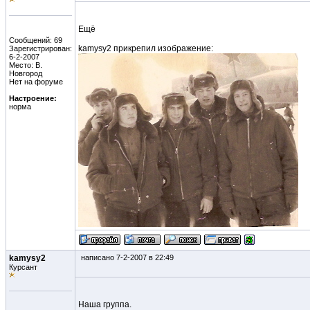
Ещё
Сообщений: 69
kamysy2 прикрепил изображение:
Зарегистрирован:
6-2-2007
Место: В.
Новгород
Нет на форуме
Настроение:
норма
kamysy2
написано 7-2-2007 в 22:49
Курсант
Наша группа.