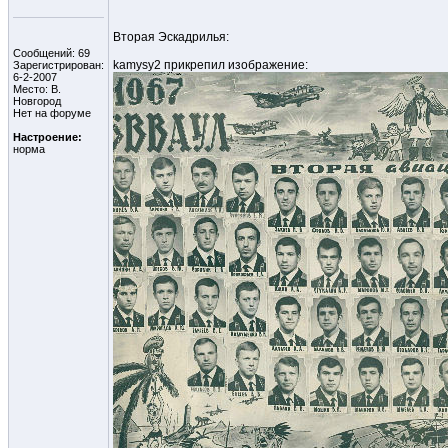
Вторая Эскадрилья:
Сообщений: 69
kamysy2 прикрепил изображение:
Зарегистрирован:
6-2-2007
Место: В.
Новгород
Нет на форуме
Настроение:
норма