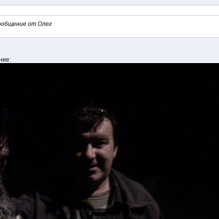
ообщение от Олег
ние: