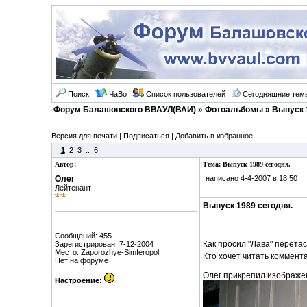
Поиск
ЧаВо
Список пользователей
Сегодняшние тем
Форум Балашовского ВВАУЛ(ВАИ)
»
Фотоальбомы
» Выпуск 
Версия для печати
|
Подписаться
|
Добавить в избранное
1
2
3
..
6
Автор:
Тема: Выпуск 1989 сегодня.
Олег
написано 4-4-2007 в 18:50
Лейтенант
Выпуск 1989 сегодня.
Сообщений: 455
Как просил "Лава" перетас
Зарегистрирован: 7-12-2004
Место: Zaporozhye-Simferopol
Кто хочет читать коммента
Нет на форуме
Олег прикрепил изображе
Настроение: